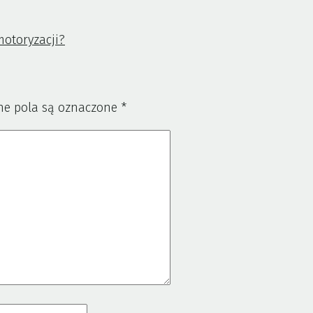
motoryzacji?
e pola są oznaczone
*