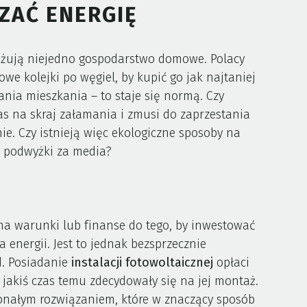
ZAĆ ENERGIĘ
liżują niejedno gospodarstwo domowe. Polacy
we kolejki po węgiel, by kupić go jak najtaniej
nia mieszkania – to staje się normą. Czy
s na skraj załamania i zmusi do zaprzestania
ie. Czy istnieją więc ekologiczne sposoby na
ć podwyżki za media?
ma warunki lub finanse do tego, by inwestować
 energii. Jest to jednak bezsprzecznie
d. Posiadanie
instalacji fotowoltaicznej
opłaci
jakiś czas temu zdecydowały się na jej montaż.
onałym rozwiązaniem, które w znaczący sposób