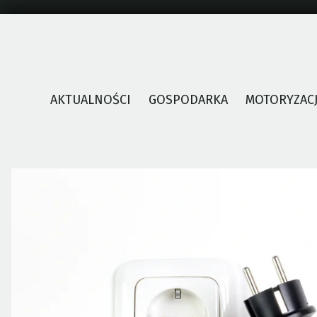
Skip
to
content
AKTUALNOŚCI
GOSPODARKA
MOTORYZAC