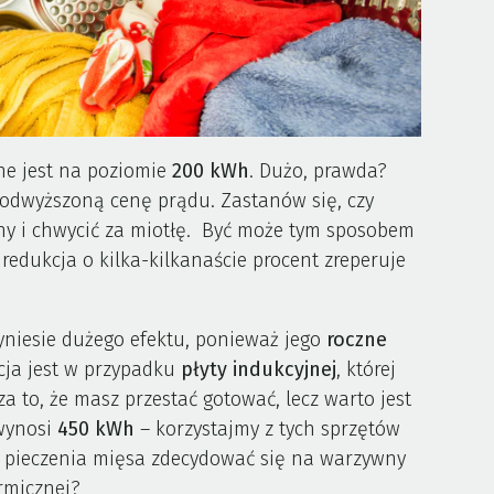
e jest na poziomie
200 kWh
. Dużo, prawda?
 podwyższoną cenę prądu. Zastanów się, czy
dny i chwycić za miotłę. Być może tym sposobem
 redukcja o kilka-kilkanaście procent zreperuje
niesie dużego efektu, ponieważ jego
roczne
cja jest w przypadku
płyty indukcyjnej
, której
a to, że masz przestać gotować, lecz warto jest
wynosi
450 kWh
– korzystajmy z tych sprzętów
o pieczenia mięsa zdecydować się na warzywny
ermicznej?