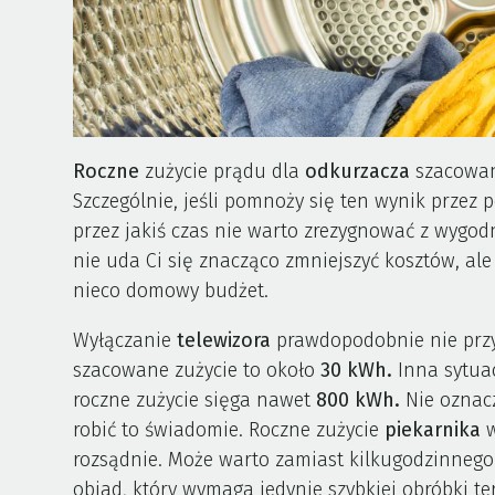
Roczne
zużycie prądu dla
odkurzacza
szacowan
Szczególnie, jeśli pomnoży się ten wynik przez
przez jakiś czas nie warto zrezygnować z wygo
nie uda Ci się znacząco zmniejszyć kosztów, ale
nieco domowy budżet.
Wyłączanie
telewizora
prawdopodobnie nie przy
szacowane zużycie to około
30 kWh.
Inna sytua
roczne zużycie sięga nawet
800 kWh.
Nie oznacz
robić to świadomie. Roczne zużycie
piekarnika
rozsądnie. Może warto zamiast kilkugodzinneg
obiad, który wymaga jedynie szybkiej obróbki t