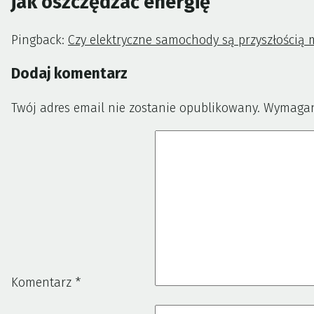
jak oszczędzać energię
”
Pingback:
Czy elektryczne samochody są przyszłością 
Dodaj komentarz
Twój adres email nie zostanie opublikowany.
Wymagan
Komentarz
*