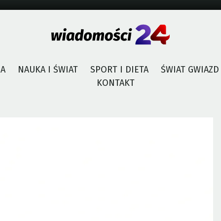
JA
NAUKA I ŚWIAT
SPORT I DIETA
ŚWIAT GWIAZD
KONTAKT