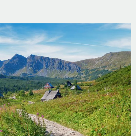
EMOCJE
–
WAKACJE
BLISKO
NATURY”