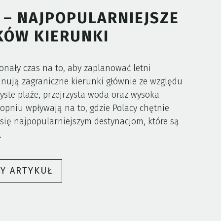
– NAJPOPULARNIEJSZE
ÓW KIERUNKI
onały czas na to, aby zaplanować letni
ują zagraniczne kierunki głównie ze względu
ste plaże, przejrzysta woda oraz wysoka
topniu wpływają na to, gdzie Polacy chętnie
ć się najpopularniejszym destynacjom, które są
.
„TEGOROCZNE
ŁY ARTYKUŁ
WAKACJE
–
NAJPOPULARNIEJSZE