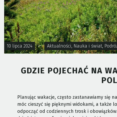
10 lipca 2024
Aktualności
,
Nauka i świat
,
Podró
GDZIE POJECHAĆ NA WA
POL
Planując wakacje, często zastanawiamy się nad
móc cieszyć się pięknymi widokami, a także lo
odpocząć od codziennych trosk i obowiązków.