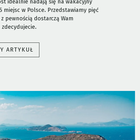
ost idealnie nadają się na wakacyjny
5 miejsc w Polsce. Przedstawiamy pięć
e z pewnością dostarczą Wam
e zdecydujecie.
„GDZIE
ŁY ARTYKUŁ
POJECHAĆ
NA
WAKACJE?
TOP
5
MIEJSC
W
POLSCE”