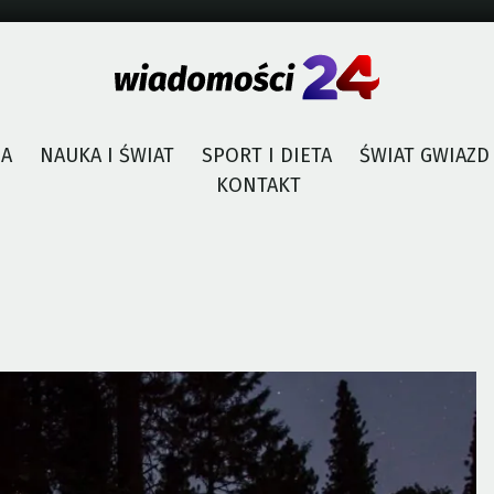
JA
NAUKA I ŚWIAT
SPORT I DIETA
ŚWIAT GWIAZD
KONTAKT