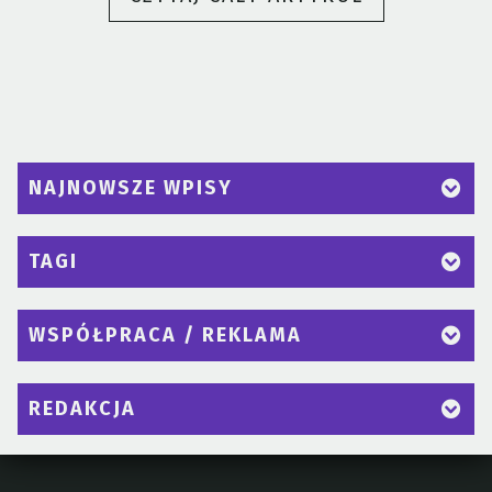
RADOSŁAW
SIKORSKI
ZOSTANIE
PREMIEREM
POLSKI?”
NAJNOWSZE WPISY
TAGI
WSPÓŁPRACA / REKLAMA
REDAKCJA