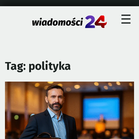
×
Skip
☰
to
content
Tag:
polityka