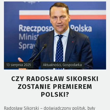
PROWOKACJ
PRÓBA
SIŁ
I
TEST
DLA
NATO”
13 sierpnia 2025
Aktualności
,
Gospodarka
CZY RADOSŁAW SIKORSKI
ZOSTANIE PREMIEREM
POLSKI?
Radosław Sikorski – doświadczony polityk, były