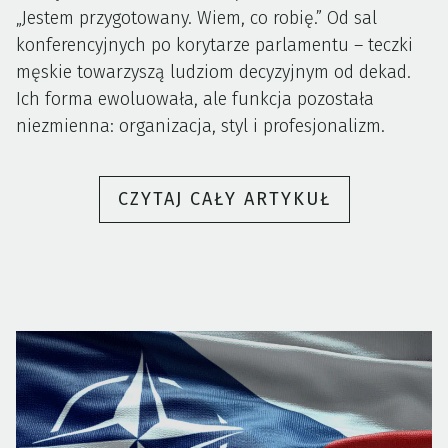
„Jestem przygotowany. Wiem, co robię.” Od sal
konferencyjnych po korytarze parlamentu – teczki
męskie towarzyszą ludziom decyzyjnym od dekad.
Ich forma ewoluowała, ale funkcja pozostała
niezmienna: organizacja, styl i profesjonalizm.
„TECZKA
CZYTAJ CAŁY ARTYKUŁ
MĘSKA
–
SYMBOL
PROFESJON
W
ŚWIECIE
BIZNESU
I
POLITYKI”