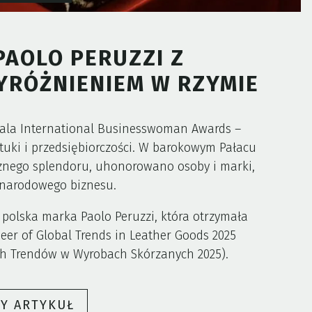
AOLO PERUZZI Z
RÓŻNIENIEM W RZYMIE
 gala International Businesswoman Awards –
ztuki i przedsiębiorczości. W barokowym Pałacu
ycznego splendoru, uhonorowano osoby i marki,
ynarodowego biznesu.
 polska marka Paolo Peruzzi, która otrzymała
eer of Global Trends in Leather Goods 2025
ych Trendów w Wyrobach Skórzanych 2025).
„POLSKA
ŁY ARTYKUŁ