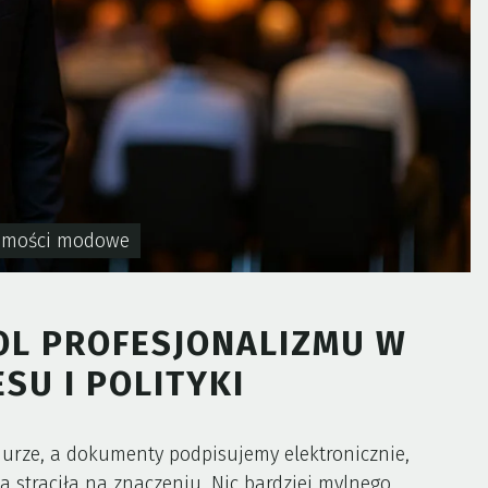
omości modowe
OL PROFESJONALIZMU W
SU I POLITYKI
urze, a dokumenty podpisujemy elektronicznie,
 straciła na znaczeniu. Nic bardziej mylnego.