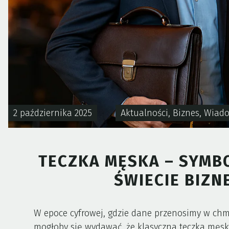
2 października 2025
Aktualności
,
Biznes
,
Wiad
TECZKA MĘSKA – SYMB
ŚWIECIE BIZNE
W epoce cyfrowej, gdzie dane przenosimy w chm
mogłoby się wydawać, że klasyczna teczka męska