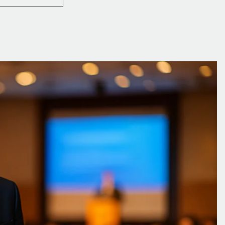
MARKA
PAOLO
PERUZZI
Z
MIĘDZYNARODOWYM
WYRÓŻNIENIEM
W
RZYMIE”