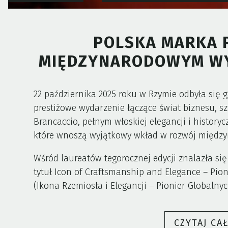
POLSKA MARKA P
MIĘDZYNARODOWYM WY
22 października 2025 roku w Rzymie odbyła się
prestiżowe wydarzenie łączące świat biznesu, s
Brancaccio, pełnym włoskiej elegancji i histor
które wnoszą wyjątkowy wkład w rozwój międz
Wśród laureatów tegorocznej edycji znalazła się
tytuł Icon of Craftsmanship and Elegance – Pion
(Ikona Rzemiosła i Elegancji – Pionier Globaln
CZYTAJ CA