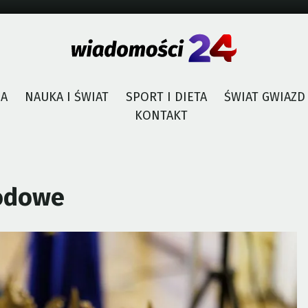
JA
NAUKA I ŚWIAT
SPORT I DIETA
ŚWIAT GWIAZD
KONTAKT
odowe