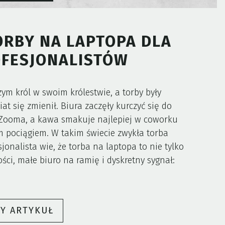
ORBY NA LAPTOPA DLA
FESJONALISTÓW
zym król w swoim królestwie, a torby były
t się zmienił. Biura zaczęły kurczyć się do
 Zooma, a kawa smakuje najlepiej w coworku
m pociągiem. W takim świecie zwykła torba
jonalista wie, że torba na laptopa to nie tylko
ści, małe biuro na ramię i dyskretny sygnał:
„BIZNES
ŁY ARTYKUŁ
W