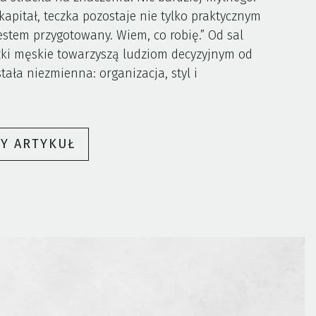
 kapitał, teczka pozostaje nie tylko praktycznym
stem przygotowany. Wiem, co robię.” Od sal
zki męskie towarzyszą ludziom decyzyjnym od
ała niezmienna: organizacja, styl i
„TECZKA
ŁY ARTYKUŁ
MĘSKA
–
SYMBOL
PROFESJONALIZMU
W
ŚWIECIE
BIZNESU
I
POLITYKI”