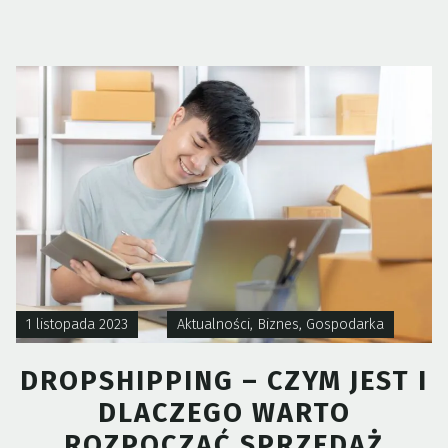
PERUZZI
Z
MIĘDZYNA
WYRÓŻNIEN
W
RZYMIE”
1 listopada 2023
Aktualności
,
Biznes
,
Gospodarka
DROPSHIPPING – CZYM JEST I
DLACZEGO WARTO
ROZPOCZĄĆ SPRZEDAŻ