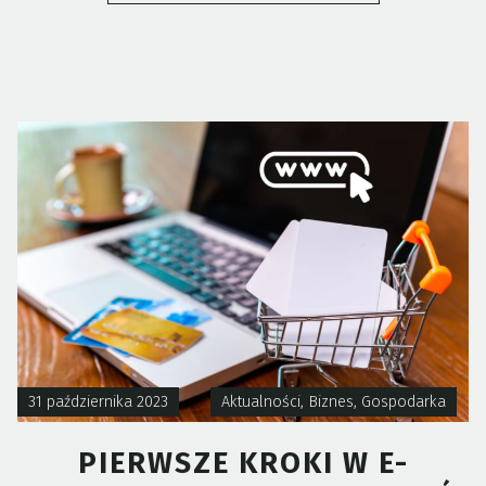
–
CZYM
JEST
I
DLACZEGO
WARTO
ROZPOCZĄĆ
SPRZEDAŻ
INTERNERO
31 października 2023
Aktualności
,
Biznes
,
Gospodarka
PIERWSZE KROKI W E-