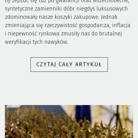
by zepsuć się tuż po gwarancji oraz wszechobecne,
syntetyczne zamienniki dóbr niegdyś luksusowych
zdominowały nasze koszyki zakupowe. Jednak
zmieniająca się rzeczywistość gospodarcza, inflacja
i niepewność rynkowa zmusiły nas do brutalnej
weryfikacji tych nawyków.
„MĄDRE
CZYTAJ CAŁY ARTYKUŁ
KUPOWANI
W
CZASACH
KRYZYSU.
JAK
INWESTOWA
W
RZECZY,