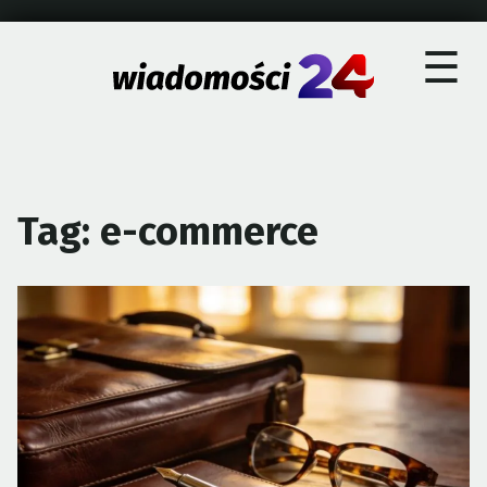
×
Skip
☰
to
content
Tag:
e-commerce