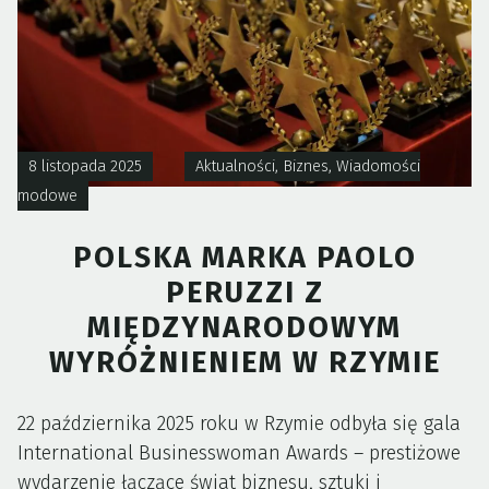
KTÓRE
POSŁUŻĄ
NAM
PRZEZ
DEKADĘ?”
8 listopada 2025
Aktualności
,
Biznes
,
Wiadomości
modowe
POLSKA MARKA PAOLO
PERUZZI Z
MIĘDZYNARODOWYM
WYRÓŻNIENIEM W RZYMIE
22 października 2025 roku w Rzymie odbyła się gala
International Businesswoman Awards – prestiżowe
wydarzenie łączące świat biznesu, sztuki i