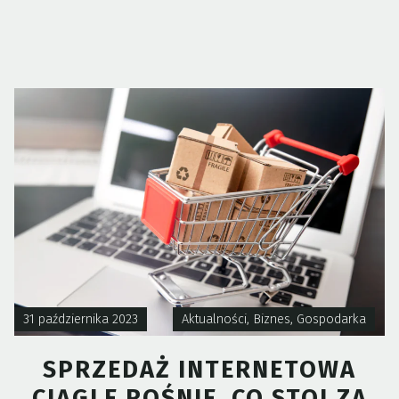
W
E-
COMMERCE:
JAK
ROZPOCZĄĆ
SPRZEDAŻ
W
INTERNECIE
31 października 2023
Aktualności
,
Biznes
,
Gospodarka
SPRZEDAŻ INTERNETOWA
CIĄGLE ROŚNIE. CO STOI ZA