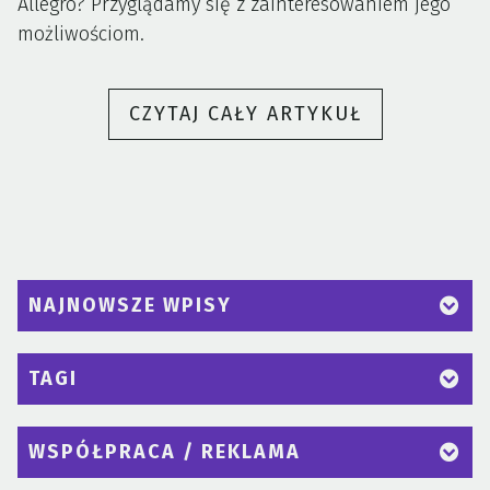
Allegro? Przyglądamy się z zainteresowaniem jego
możliwościom.
„AMAZON
CZYTAJ CAŁY ARTYKUŁ
I
NOWY
SERWIS
UDOGODNIE
DLA
LOKALNYCH
NAJNOWSZE WPISY
BIZNESÓW”
TAGI
WSPÓŁPRACA / REKLAMA