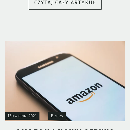
„SPRZEDAŻ
CZYTAJ CAŁY ARTYKUŁ
INTERNETO
CIĄGLE
ROŚNIE.
CO
STOI
ZA
SUKCESEM
E-
COMMERCE?
13 kwietnia 2021
Biznes