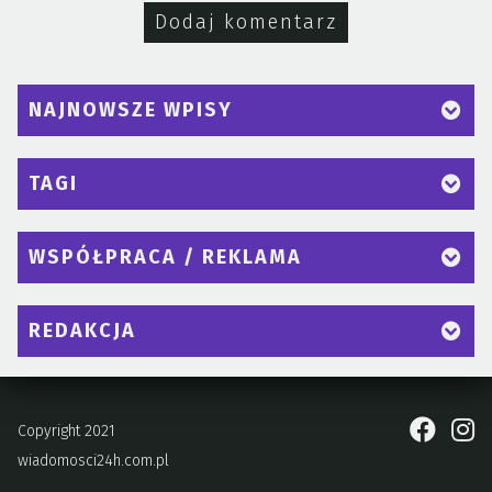
NAJNOWSZE WPISY
TAGI
WSPÓŁPRACA / REKLAMA
REDAKCJA
Copyright 2021
wiadomosci24h.com.pl