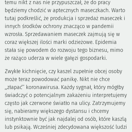
temu nikt z nas nie przypuszczał, że do pracy
będziemy chodzić w aptecznych maseczkach. Warto
tutaj podkreślić, że produkcja i sprzedaż maseczek i
innych środków ochrony znacząco w pandemii
wzrosła. Sprzedawaniem maseczek zajmują się w
coraz większej ilości marki odzieżowe. Epidemia
stała się powodem do rozwoju tego biznesu, mimo
że rażąco uderza w wiele gałęzi gospodarki.
Zwykłe kichnięcie, czy kaszel zupełnie obcej osoby
może teraz powodować panikę. Nikt nie chce
,,złapać’’ koronawirusa. Każdy sygnał, który mógłby
świadczyć o potencjalnym zakażeniu interpretujemy
często jak czerwone światło na ulicy. Zatrzymujemy
się, nabieramy większego dystansu i chcemy
instynktownie być jak najdalej od osób, które kaszlą
lub psikają. Wcześniej zdecydowana większość ludzi