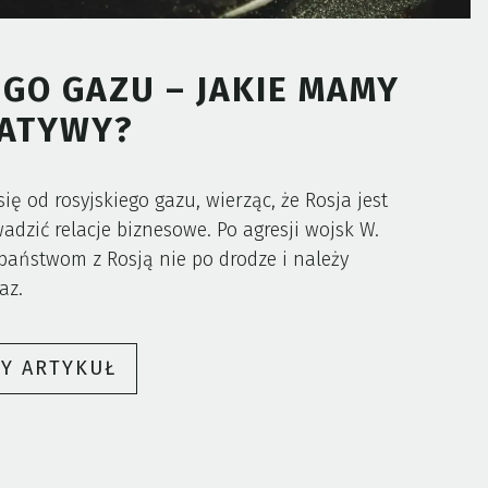
GO GAZU – JAKIE MAMY
ATYWY?
ię od rosyjskiego gazu, wierząc, że Rosja jest
zić relacje biznesowe. Po agresji wojsk W.
 państwom z Rosją nie po drodze i należy
gaz.
„POLSKA
ŁY ARTYKUŁ
BEZ
ROSYJSKIEGO
GAZU
–