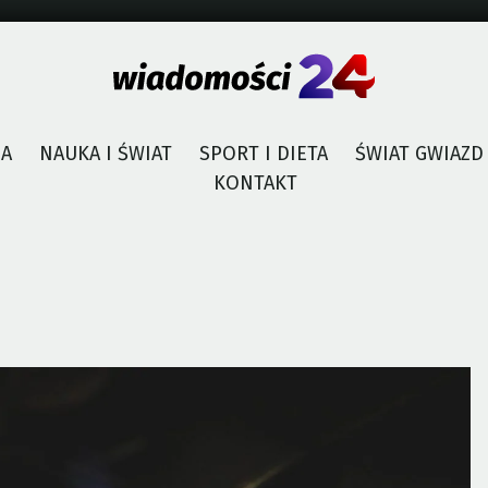
JA
NAUKA I ŚWIAT
SPORT I DIETA
ŚWIAT GWIAZD
KONTAKT