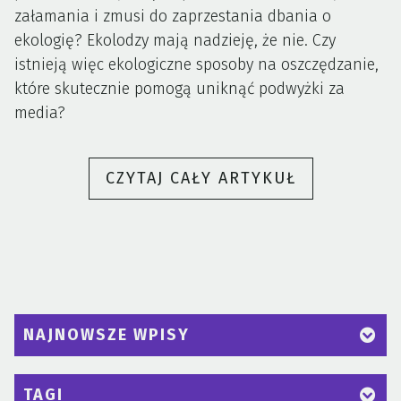
załamania i zmusi do zaprzestania dbania o
ekologię? Ekolodzy mają nadzieję, że nie. Czy
istnieją więc ekologiczne sposoby na oszczędzanie,
które skutecznie pomogą uniknąć podwyżki za
media?
„PODWYŻKI
CZYTAJ CAŁY ARTYKUŁ
ZA
PRĄD
I
OGRZEWANI
SPRAWDŹ,
JAK
NAJNOWSZE WPISY
OSZCZĘDZA
ENERGIĘ „
TAGI