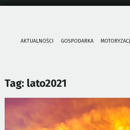
Skip
to
content
AKTUALNOŚCI
GOSPODARKA
MOTORYZAC
Tag:
lato2021