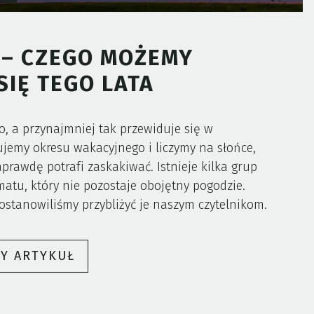
 – CZEGO MOŻEMY
IĘ TEGO LATA
, a przynajmniej tak przewiduje się w
emy okresu wakacyjnego i liczymy na słońce,
rawdę potrafi zaskakiwać. Istnieje kilka grup
tu, który nie pozostaje obojętny pogodzie.
postanowiliśmy przybliżyć je naszym czytelnikom.
„ZMIANY
ŁY ARTYKUŁ
KLIMATU
–
CZEGO