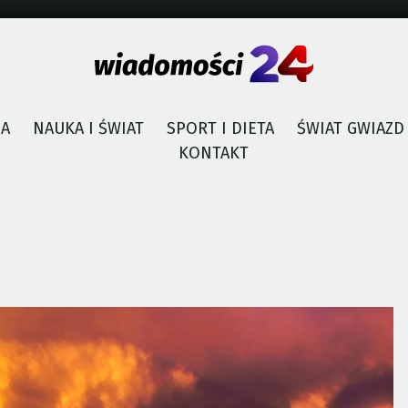
JA
NAUKA I ŚWIAT
SPORT I DIETA
ŚWIAT GWIAZD
KONTAKT