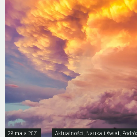
29 maja 2021
Aktualności
,
Nauka i świat
,
Podró