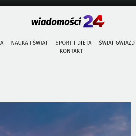
JA
NAUKA I ŚWIAT
SPORT I DIETA
ŚWIAT GWIAZD
KONTAKT