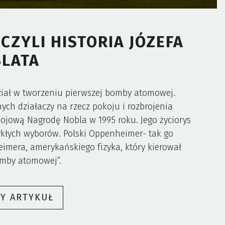
CZYLI HISTORIA JÓZEFA
LATA
udział w tworzeniu pierwszej bomby atomowej.
ych działaczy na rzecz pokoju i rozbrojenia
ojową Nagrodę Nobla w 1995 roku. Jego życiorys
ykłych wyborów. Polski Oppenheimer- tak go
imera, amerykańskiego fizyka, który kierował
omby atomowej”.
„POLSKI
ŁY ARTYKUŁ
OPPENHEIMER,
CZYLI