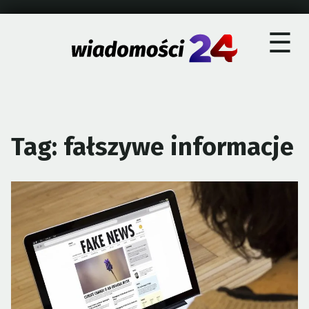
×
Skip
☰
to
content
Tag:
fałszywe informacje