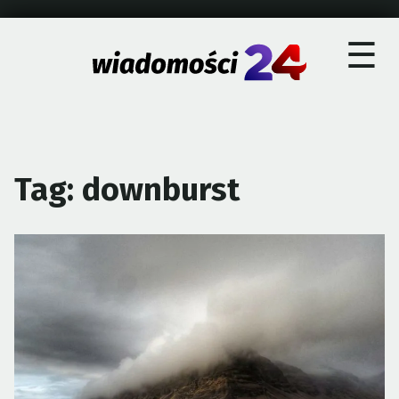
×
Skip
☰
to
content
Tag:
downburst