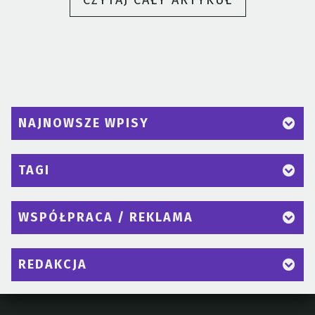
CZYTAJ CAŁY ARTYKUŁ
TO
JEST
DOWNBURST
NAJNOWSZE WPISY
TAGI
WSPÓŁPRACA / REKLAMA
REDAKCJA