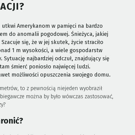
ACJI?
s utkwi Amerykanom w pamięci na bardzo
m do anomalii pogodowej. Śnieżyca, jakiej
Szacuje się, że w jej skutek, życie straciło
onad 1 m wysokości, a wiele gospodarstw
Sytuację najbardziej odczuł, znajdujący się
tam śmierć poniosło najwięcej ludzi.
 nawet możliwości opuszczenia swojego domu.
ometrów, to z pewnością niejeden wyobraził
pobiegawcze można by było wówczas zastosować,
zy?
hronić?