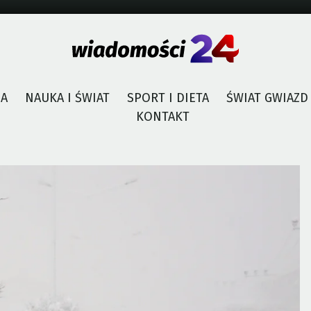
JA
NAUKA I ŚWIAT
SPORT I DIETA
ŚWIAT GWIAZD
KONTAKT