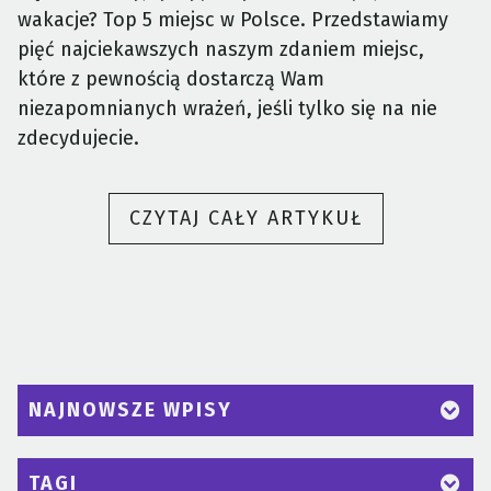
wakacje? Top 5 miejsc w Polsce. Przedstawiamy
pięć najciekawszych naszym zdaniem miejsc,
które z pewnością dostarczą Wam
niezapomnianych wrażeń, jeśli tylko się na nie
zdecydujecie.
„GDZIE
CZYTAJ CAŁY ARTYKUŁ
POJECHAĆ
NA
WAKACJE?
TOP
5
MIEJSC
NAJNOWSZE WPISY
W
POLSCE”
TAGI