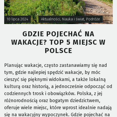
10 lipca 2024
Aktualności
,
Nauka i świat
,
Podróże
GDZIE POJECHAĆ NA
WAKACJE? TOP 5 MIEJSC W
POLSCE
Planując wakacje, często zastanawiamy się nad
tym, gdzie najlepiej spędzić wakacje, by móc
cieszyć się pięknymi widokami, a także lokalną
kulturą oraz historią, a jednocześnie odpocząć od
codziennych trosk i obowiązków. Polska, z jej
różnorodnością oraz bogatym dziedzictwem,
oferuje wiele miejsc, które wprost idealnie nadają
się na wakacyjny wypoczynek. Gdzie pojechać na