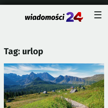
×
Skip
☰
to
content
Tag:
urlop