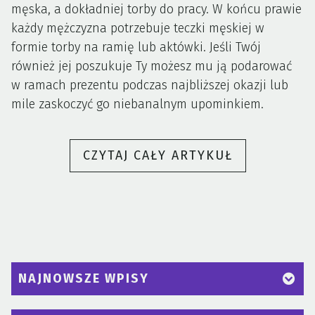
męska, a dokładniej torby do pracy. W końcu prawie
każdy mężczyzna potrzebuje teczki męskiej w
formie torby na ramię lub aktówki. Jeśli Twój
również jej poszukuje Ty możesz mu ją podarować
w ramach prezentu podczas najbliższej okazji lub
mile zaskoczyć go niebanalnym upominkiem.
„TORBY
CZYTAJ CAŁY ARTYKUŁ
MĘSKIE,
JAK
SPRAWIĆ
MU
MIŁY
UPOMINEK?
NAJNOWSZE WPISY