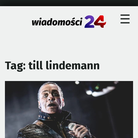
×
Skip
☰
to
content
Tag:
till lindemann