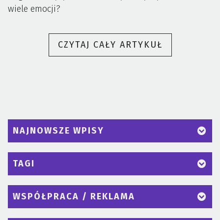
wiele emocji?
„TILL
CZYTAJ CAŁY ARTYKUŁ
LINDEMANN
I
KRYZYS
WIZERUNK
WOKALISTY
RAMMSTEIN
NAJNOWSZE WPISY
TAGI
WSPÓŁPRACA / REKLAMA