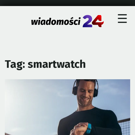
×
Skip
☰
to
content
Tag:
smartwatch