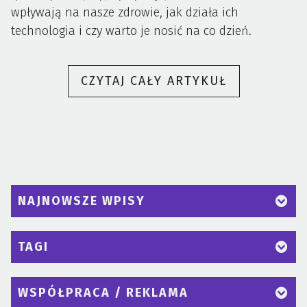
wpływają na nasze zdrowie, jak działa ich
technologia i czy warto je nosić na co dzień.
„TECHNOLO
CZYTAJ CAŁY ARTYKUŁ
A
ZDROWIE
–
CZY
SMARTWATC
NAPRAWDĘ
NAJNOWSZE WPISY
O
NAS
TAGI
DBA?”
WSPÓŁPRACA / REKLAMA