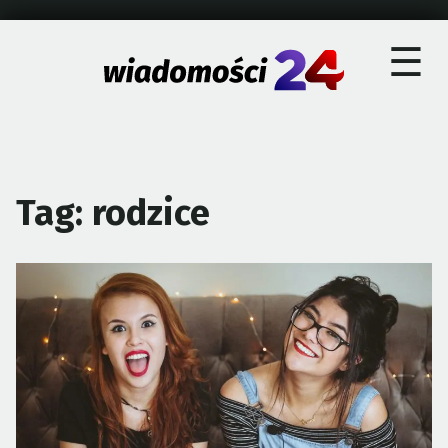
×
Skip
☰
to
content
Tag:
rodzice