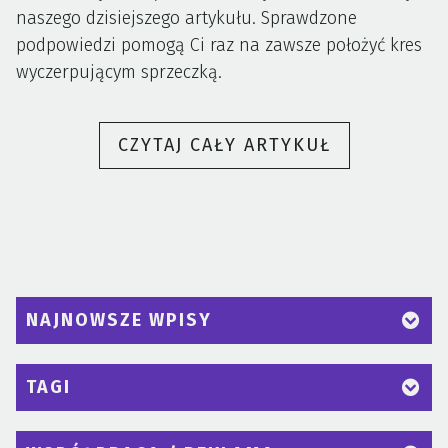
naszego dzisiejszego artykułu. Sprawdzone
podpowiedzi pomogą Ci raz na zawsze położyć kres
wyczerpującym sprzeczką.
„MAMO
CZYTAJ CAŁY ARTYKUŁ
NIE
CHCĘ
TEGO
NOSIĆ…
KUP
DZIECKU
NAJNOWSZE WPISY
WRESZCIE
COŚ
TAGI
FAJNEGO”