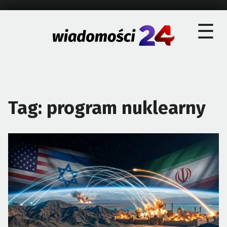
×
Skip
☰
to
content
Tag:
program nuklearny