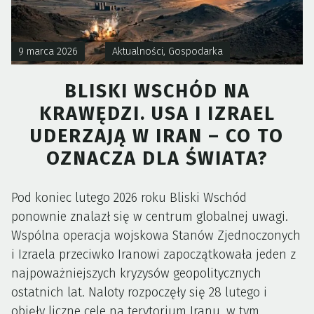
9 marca 2026
Aktualności
,
Gospodarka
BLISKI WSCHÓD NA
KRAWĘDZI. USA I IZRAEL
UDERZAJĄ W IRAN – CO TO
OZNACZA DLA ŚWIATA?
Pod koniec lutego 2026 roku Bliski Wschód
ponownie znalazł się w centrum globalnej uwagi.
Wspólna operacja wojskowa Stanów Zjednoczonych
i Izraela przeciwko Iranowi zapoczątkowała jeden z
najpoważniejszych kryzysów geopolitycznych
ostatnich lat. Naloty rozpoczęły się 28 lutego i
objęły liczne cele na terytorium Iranu, w tym