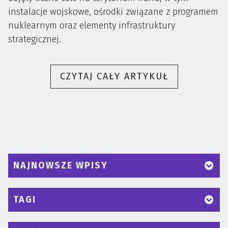
instalacje wojskowe, ośrodki związane z programem
nuklearnym oraz elementy infrastruktury
strategicznej.
„BLISKI
CZYTAJ CAŁY ARTYKUŁ
WSCHÓD
NA
KRAWĘDZI.
USA
I
IZRAEL
NAJNOWSZE WPISY
UDERZAJĄ
W
TAGI
IRAN
–
CO