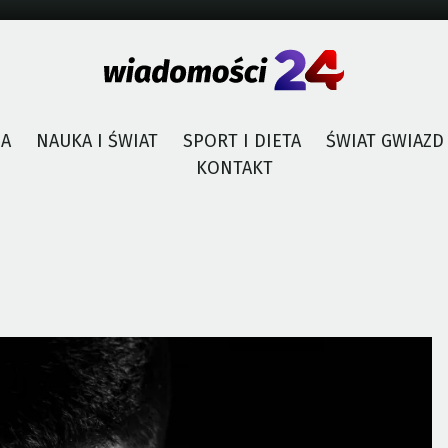
JA
NAUKA I ŚWIAT
SPORT I DIETA
ŚWIAT GWIAZD
KONTAKT