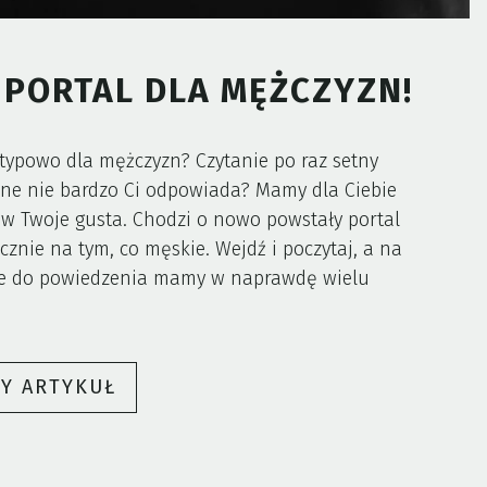
PORTAL DLA MĘŻCZYZN!
typowo dla mężczyzn? Czytanie po raz setny
ane nie bardzo Ci odpowiada? Mamy dla Ciebie
i w Twoje gusta. Chodzi o nowo powstały portal
znie na tym, co męskie. Wejdź i poczytaj, a na
oje do powiedzenia mamy w naprawdę wielu
„MENSHOBBY.PL
ŁY ARTYKUŁ
–
NOWY
PORTAL