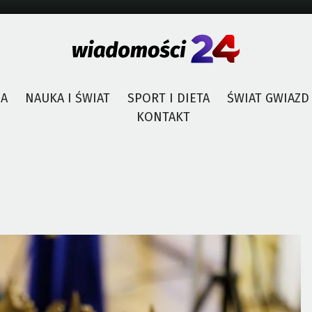
JA
NAUKA I ŚWIAT
SPORT I DIETA
ŚWIAT GWIAZD
KONTAKT