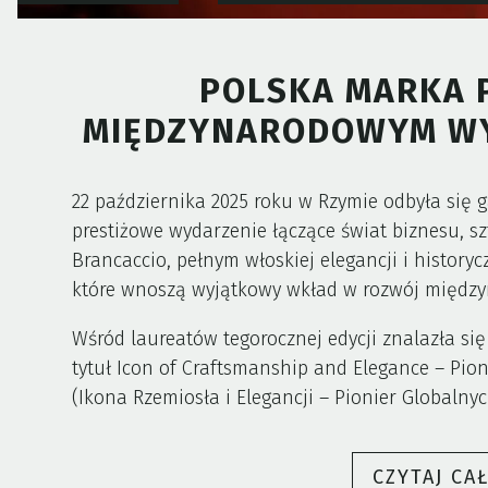
POLSKA MARKA P
MIĘDZYNARODOWYM WY
22 października 2025 roku w Rzymie odbyła się
prestiżowe wydarzenie łączące świat biznesu, s
Brancaccio, pełnym włoskiej elegancji i histor
które wnoszą wyjątkowy wkład w rozwój międz
Wśród laureatów tegorocznej edycji znalazła się
tytuł Icon of Craftsmanship and Elegance – Pion
(Ikona Rzemiosła i Elegancji – Pionier Globaln
CZYTAJ CA