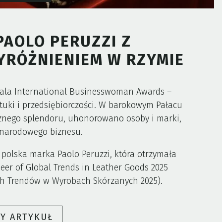
AOLO PERUZZI Z
RÓŻNIENIEM W RZYMIE
 gala International Businesswoman Awards –
ztuki i przedsiębiorczości. W barokowym Pałacu
ycznego splendoru, uhonorowano osoby i marki,
ynarodowego biznesu.
 polska marka Paolo Peruzzi, która otrzymała
eer of Global Trends in Leather Goods 2025
ych Trendów w Wyrobach Skórzanych 2025).
„POLSKA
ŁY ARTYKUŁ