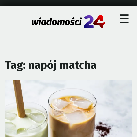
×
Skip
☰
to
content
Tag:
napój matcha