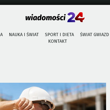
JA
NAUKA I ŚWIAT
SPORT I DIETA
ŚWIAT GWIAZD
KONTAKT