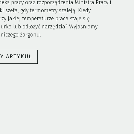
eks pracy oraz rozporządzenia Ministra Pracy i
ki szefa, gdy termometry szaleją. Kiedy
 jakiej temperaturze praca staje się
biurka lub odłożyć narzędzia? Wyjaśniamy
wniczego żargonu.
„UPAŁ
ŁY ARTYKUŁ
W
BIURZE
I
NA
BUDOWIE.
KIEDY
PRACOWNIK
MOŻE
LEGALNIE