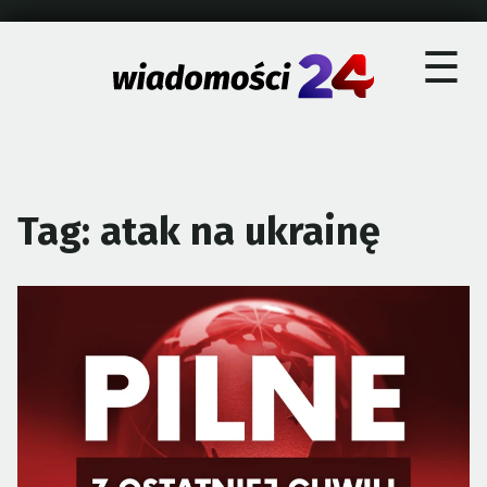
×
Skip
☰
to
content
Tag:
atak na ukrainę