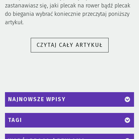
zastanawiasz się, jaki plecak na rower bądź plecak
do biegania wybrać koniecznie przeczytaj poniższy
artykuł.
„JAKIE
CZYTAJ CAŁY ARTYKUŁ
AKCESORIA
WYBRAĆ
DO
WIOSENNEJ
AKTYWNOŚC
NA
NAJNOWSZE WPISY
POWIETRZU
TAGI