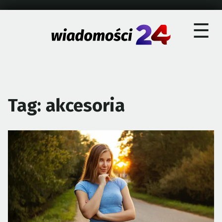
×
Skip
☰
to
content
Tag:
akcesoria