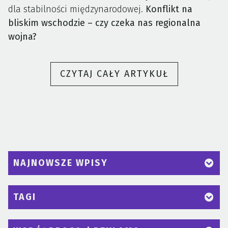
dla stabilności międzynarodowej.
Konflikt na
bliskim wschodzie – czy czeka nas regionalna
wojna?
„KONFLIKT
CZYTAJ CAŁY ARTYKUŁ
NA
BLISKIM
WSCHODZIE
–
CZY
CZEKA
NAJNOWSZE WPISY
NAS
REGIONALN
TAGI
WOJNA?”