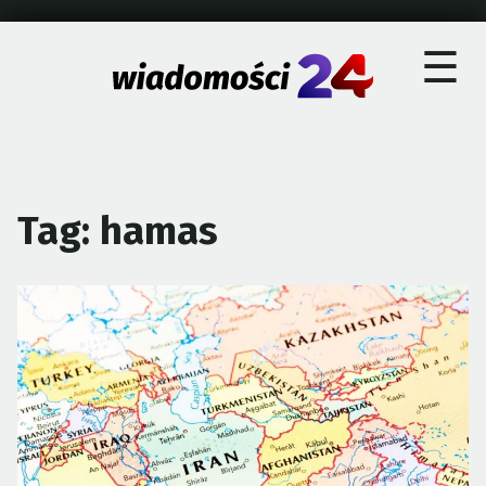
×
Skip
☰
to
content
Tag:
hamas